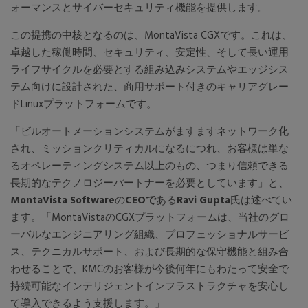
ォーマンスとサイバーセキュリティ機能を提供します。
この提携の中核となるのは、MontaVista CGXです。これは、
卓越した稼働時間、セキュリティ、安定性、そして長い運用
ライフサイクルを必要とする組み込みシステムやエッジシス
テム向けに設計された、商用サポート付きのキャリアグレー
ドLinuxプラットフォームです。
「ビルオートメーションシステムがますますネットワーク化
され、ミッションクリティカルになるにつれ、お客様は単な
るオペレーティングシステム以上のもの、つまり信頼できる
長期的なテクノロジーパートナーを必要としています」と、
MontaVista Software
の
CEOで
ある
Ravi Gupta
氏は述べてい
ます。「MontaVistaのCGXプラットフォームは、当社のグロ
ーバルなエンジニアリング組織、プロフェッショナルサービ
ス、テクニカルサポート、および長期的な保守機能と組み合
わせることで、KMCのお客様が今後何年にもわたって安全で
持続可能なインテリジェントインフラストラクチャを安心し
て導入できるよう支援します。」