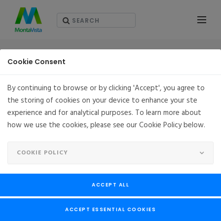
プレスリリース
Cookie Consent
By continuing to browse or by clicking 'Accept', you agree to
the storing of cookies on your device to enhance your ste
MontaVista SoftwareとKMC Controlsが提携、イン
experience and for analytical purposes. To learn more about
テリジェントビルの安全基盤を強化 商業・医療・産業
how we use the cookies, please see our Cookie Policy below.
施設向けエッジ制御システムの新標準へ
MAY 14, 2026
アメリカ合衆国カリフォルニア州サンノゼ
COOKIE POLICY
MontaVista
SoftwareとKMC
ACCEPT ALL
Controlsが提携、イン
ACCEPT ESSENTIAL COOKIES