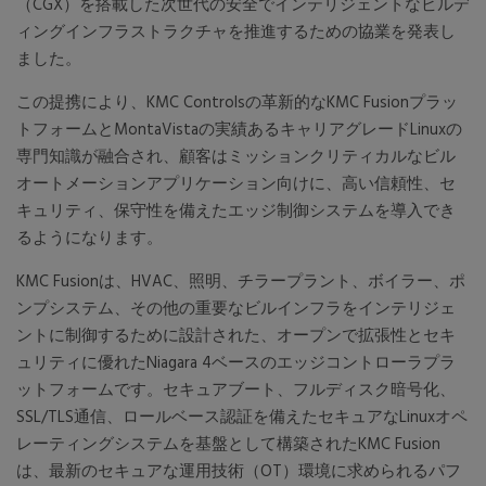
（CGX）を搭載した次世代の安全でインテリジェントなビルデ
ィングインフラストラクチャを推進するための協業を発表し
ました。
この提携により、KMC Controlsの革新的なKMC Fusionプラッ
トフォームとMontaVistaの実績あるキャリアグレードLinuxの
専門知識が融合され、顧客はミッションクリティカルなビル
オートメーションアプリケーション向けに、高い信頼性、セ
キュリティ、保守性を備えたエッジ制御システムを導入でき
るようになります。
KMC Fusionは、HVAC、照明、チラープラント、ボイラー、ポ
ンプシステム、その他の重要なビルインフラをインテリジェ
ントに制御するために設計された、オープンで拡張性とセキ
ュリティに優れたNiagara 4ベースのエッジコントローラプラ
ットフォームです。セキュアブート、フルディスク暗号化、
SSL/TLS通信、ロールベース認証を備えたセキュアなLinuxオペ
レーティングシステムを基盤として構築されたKMC Fusion
は、最新のセキュアな運用技術（OT）環境に求められるパフ