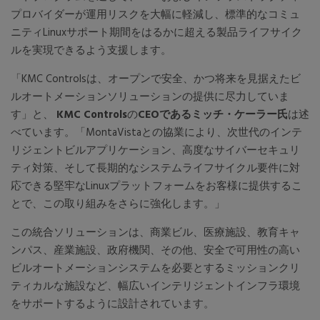
プロバイダーが運用リスクを大幅に軽減し、標準的なコミュ
ニティLinuxサポート期間をはるかに超える製品ライフサイク
ルを実現できるよう支援します。
「KMC Controlsは、オープンで安全、かつ将来を見据えたビ
ルオートメーションソリューションの提供に尽力していま
す」と、
KMC Controls
の
CEOで
あるミッチ・ケーラー氏
は述
べています。「MontaVistaとの協業により、次世代のインテ
リジェントビルアプリケーション、高度なサイバーセキュリ
ティ対策、そして長期的なシステムライフサイクル要件に対
応できる堅牢なLinuxプラットフォームをお客様に提供するこ
とで、この取り組みをさらに強化します。」
この統合ソリューションは、商業ビル、医療施設、教育キャ
ンパス、産業施設、政府機関、その他、安全で可用性の高い
ビルオートメーションシステムを必要とするミッションクリ
ティカルな施設など、幅広いインテリジェントインフラ環境
をサポートするように設計されています。