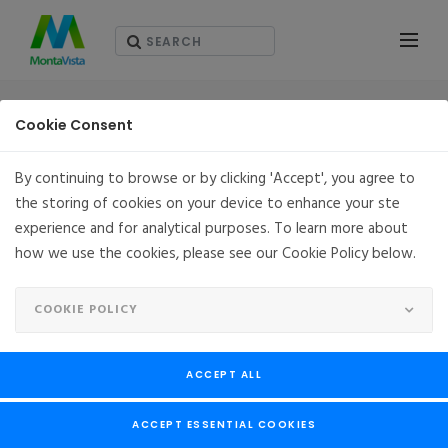
プレスリリース
Cookie Consent
By continuing to browse or by clicking 'Accept', you agree to
the storing of cookies on your device to enhance your ste
モンタビスタソフトウエアジャパン、CGX(キャリアグレ
experience and for analytical purposes. To learn more about
ード・エクスプレス) 3.1の受注開始 Yoctoとの同期をよ
how we use the cookies, please see our Cookie Policy below.
り緊密に
SEPTEMBER 02, 2020
東京都渋谷区
COOKIE POLICY
モンタビスタソフトウエアジャパン、CGX(キャリアグレー
ド・エクスプレス) 3.1の受注開始
Yoctoとの同期をより緊密に
ACCEPT ALL
ACCEPT ESSENTIAL COOKIES