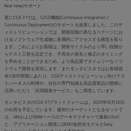
Real-time)サポート
更にCGX 3.1では、CI/CD機能(Continuous Integration /
Continuous Deployment)のサポートを改善しました。このデ
ィストリビューションでは、開発段階の異なるステージにお
けるソフトウェア生成物に多層的にアクセスする構造を取り
ます。これによりお客様は、開発サイクルのより早い段階か
らテスト工程を設定でき、不具合の発見と修正のタイミング
を早めることができるため、より高品質でタイムリーなソフ
トウェア開発を実現します。またモンタビスタではお客様固
有のBSP開発にあたり、CGXディストリビューション向けテス
トハーネスの利用や、自社の専門知識を高品質製品の開発に
活用いただく「共同開発サービス」もご用意しています。
モンタビスタのCGX 3.1プラットフォームは、2020年10月30日
の出荷を予定しています。最初のターゲットとなるセットで
は、x86およびARMベースのアーキテクチャーで最新のSoC
と、アプリケーション開発にQEMU仮想化モデルとEarly