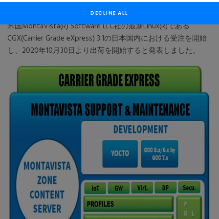
モンタビスタソフトウエアジャパン株式会社(本社：東京都渋
谷区、代表取締役社長：染谷 裕、以下「モンタビスタ」)は、
DECLINE ALL
米国MontaVista(R) Software LLC社の最新Linux(R)である
CGX(Carrier Grade eXpress) 3.1の日本国内における受注を開始
し、2020年10月30日より出荷を開始すると発表しました。