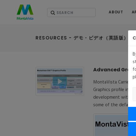
ABOUT
A
RESOURCES - デモ・ビデオ（英語版）
C
B
s
f
Advanced Graphi
p
MontaVista Carrier Gr
Graphics profile incl
development with 2D/
some of the default G