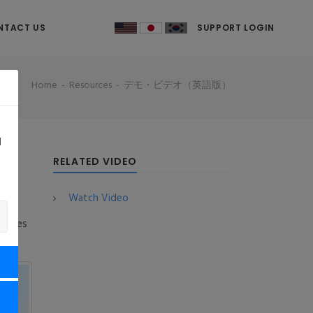
NTACT US
SUPPORT LOGIN
Home
Resources
デモ・ビデオ（英語版）
d
RELATED VIDEO
Watch Video
face
wcases