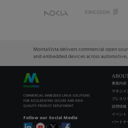
MontaVista delivers commercial open sourc
and embedded devices across automotive, m
ABOU
事業内容
マネジメ
COMMERCIAL EMBEDDED LINUX SOLUTIONS
プレスリ
FOR ACCELERATING SECURE AND HIGH-
QUALITY PRODUCT DEPLOYMENT
採用情報
イベント
Follow our Social Media
パートナ
|
|
|