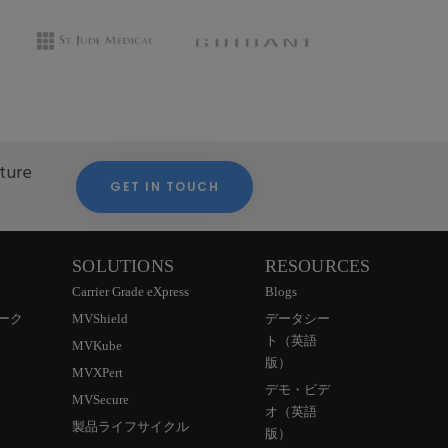
cture
GET IN TOUCH
SOLUTIONS
RESOURCES
Carrier Grade eXpress
Blogs
ーク
MVShield
データシー
ト（英語
MVKube
版）
MVXPert
デモ・ビデ
MVSecure
オ（英語
CONTACT US
製品ライフサイクル
版）