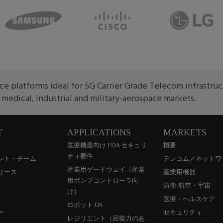
e platforms ideal for 5G Carrier Grade Telecom infrastru
edical, industrial and military-aerospace markets.
T
APPLICATIONS
MARKETS
医療機器向け FDA セキュリ
概要
ティ要件
ント・チーム
テレコム／ネットワ
産業用ゲートウェイ（産業
リース
産業用機器
用ポンプコントローラ向
防衛-航空・宇宙
け）
医療・ヘルスケア
ロボット OS
ー
セキュリティ
レジリエント（回復力のあ