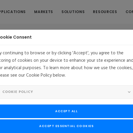
PPLICATIONS
MARKETS
SOLUTIONS
RESOURCES
CO
ookie Consent
y continuing to browse or by clicking 'Accept', you agree to the
toring of cookies on your device to enhance your ste experience an
or analytical purposes. To learn more about how we use the cookies,
cs Profile with MontaVista CGX 2.2 In Action
lease see our Cookie Policy below.
ade eXpress (CGX 2.2) offer's an advanced Graphics profile. CGX 2.2
udes building blocks for embedded developers considering User Inter
COOKIE POLICY
3D and accelerated graphics applications. This demonstration sho
raphics profile components available.
ACCEPT ALL
ACCEPT ESSENTIAL COOKIES